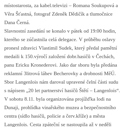
místostarosta, za kabel.televizi – Romana Soukupová a
Věra Šťastná, fotograf Zdeněk Dědičík a tlumočnice
Dana Černá.
Slavnostní zasedání se konalo v pátek od 19:00 hodin,
kterého se zúčastnila celá delegace. V průběhu oslavy
pronesl zdravici Vlastimil Sudek, který předal pamětní
medaili k 150.výročí založení dobr.hasičů v Čechách,
panu Ericku Kronederovi. Jako dar sboru byla předána
reklamní 3litrová láhev Becherovky a drobnosti MěÚ.
Sbor Langenlois nám daroval upravené čelní části sudu
s nápisem „20 let partnerství hasičů Štětí – Langenlois“.
V sobotu 8.11. byla organizována projížďka lodi na
Dunaji, prohlídka vinařského muzea a bezpečnostního
centra (sídlo hasičů, policie a červ.kříže) a města
Langenlois. Cesta zpáteční se nastoupila až v neděli