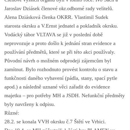
Jaroslav Dziásek členové okr.odborné rady velitelů.
Alena Dziásková členka OKRR. Vlastimil Sudek
starosta okrsku a V.Ernst jednatel a pokladník okrsku.
Vodácký tábor VLTAVA se již v poslední době
neprovozuje a proto došlo k jednání stran evidence a
používání předmětů, které se při této akci používaly.
Původní návrh o možném odprodeji zájemcům byl
zamítnut. Bylo rozhodnuto provést kontrolu o stavu a
funkčnosti daného vybavení (pádla, stany, spací pytle
apod.) a následně uznané věci zařadit do evidence
majetku – pro potřeby MH a JSDH. Nefunkční předměty
byly navrženy k odpisu.
Různé:
28.2. se konala VVH okrsku č.7 Štětí ve Vrbici.