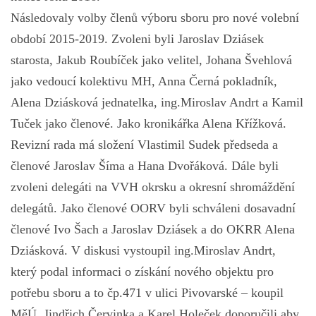
Následovaly volby členů výboru sboru pro nové volební
období 2015-2019. Zvoleni byli Jaroslav Dziásek
starosta, Jakub Roubíček jako velitel, Johana Švehlová
jako vedoucí kolektivu MH, Anna Černá pokladník,
Alena Dziásková jednatelka, ing.Miroslav Andrt a Kamil
Tuček jako členové. Jako kronikářka Alena Křížková.
Revizní rada má složení Vlastimil Sudek předseda a
členové Jaroslav Šíma a Hana Dvořáková. Dále byli
zvoleni delegáti na VVH okrsku a okresní shromáždění
delegátů. Jako členové OORV byli schváleni dosavadní
členové Ivo Šach a Jaroslav Dziásek a do OKRR Alena
Dziásková. V diskusi vystoupil ing.Miroslav Andrt,
který podal informaci o získání nového objektu pro
potřebu sboru a to čp.471 v ulici Pivovarské – koupil
MěÚ. Jindřich Červinka a Karel Holeček doporučili aby