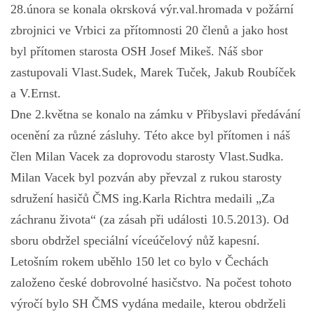
28.února se konala okrsková výr.val.hromada v požární
KONTAKT
zbrojnici ve Vrbici za přítomnosti 20 členů a jako host
byl přítomen starosta OSH Josef Mikeš. Náš sbor
OHLÁŠENÍ PÁLENÍ
zastupovali Vlast.Sudek, Marek Tuček, Jakub Roubíček
a V.Ernst.
NAŠE AKCE
Dne 2.května se konalo na zámku v Přibyslavi předávání
ocenění za různé zásluhy. Této akce byl přítomen i náš
HISTORIE SBORU
člen Milan Vacek za doprovodu starosty Vlast.Sudka.
Milan Vacek byl pozván aby převzal z rukou starosty
sdružení hasičů ČMS ing.Karla Richtra medaili „Za
FOTKY RAJČE
záchranu života“ (za zásah při události 10.5.2013). Od
sboru obdržel speciální víceúčelový nůž kapesní.
VIDEO
Letošním rokem uběhlo 150 let co bylo v Čechách
založeno české dobrovolné hasičstvo. Na počest tohoto
SPORT - DĚTI
výročí bylo SH ČMS vydána medaile, kterou obdrželi