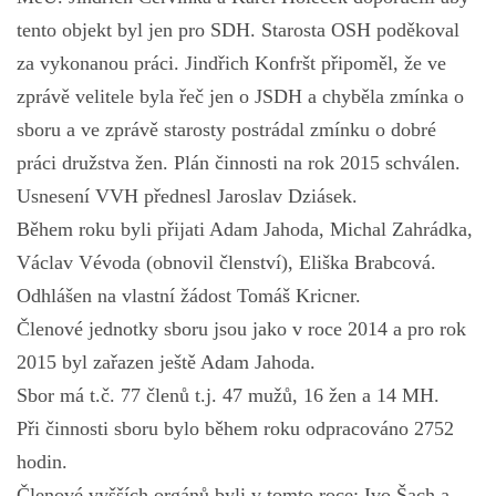
tento objekt byl jen pro SDH. Starosta OSH poděkoval
za vykonanou práci. Jindřich Konfršt připoměl, že ve
zprávě velitele byla řeč jen o JSDH a chyběla zmínka o
sboru a ve zprávě starosty postrádal zmínku o dobré
práci družstva žen. Plán činnosti na rok 2015 schválen.
Usnesení VVH přednesl Jaroslav Dziásek.
Během roku byli přijati Adam Jahoda, Michal Zahrádka,
Václav Vévoda (obnovil členství), Eliška Brabcová.
Odhlášen na vlastní žádost Tomáš Kricner.
Členové jednotky sboru jsou jako v roce 2014 a pro rok
2015 byl zařazen ještě Adam Jahoda.
Sbor má t.č. 77 členů t.j. 47 mužů, 16 žen a 14 MH.
Při činnosti sboru bylo během roku odpracováno 2752
hodin.
Členové vyšších orgánů byli v tomto roce: Ivo Šach a