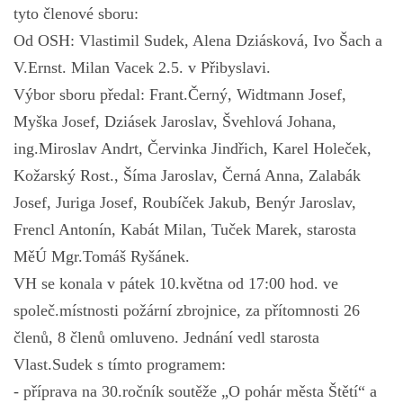
tyto členové sboru:
SPORT - ŽENY
Od OSH: Vlastimil Sudek, Alena Dziásková, Ivo Šach a
V.Ernst. Milan Vacek 2.5. v Přibyslavi.
SPORT - MUŽI
Výbor sboru předal: Frant.Černý, Widtmann Josef,
Myška Josef, Dziásek Jaroslav, Švehlová Johana,
NAPSALI O NÁS
ing.Miroslav Andrt, Červinka Jindřich, Karel Holeček,
Kožarský Rost., Šíma Jaroslav, Černá Anna, Zalabák
ODKAZY
Josef, Juriga Josef, Roubíček Jakub, Benýr Jaroslav,
Frencl Antonín, Kabát Milan, Tuček Marek, starosta
PRO ČLENY
MěÚ Mgr.Tomáš Ryšánek.
VH se konala v pátek 10.května od 17:00 hod. ve
ZDRAVOTNICKÝ TÝM
společ.místnosti požární zbrojnice, za přítomnosti 26
členů, 8 členů omluveno. Jednání vedl starosta
Hasiči Štětí
9.května 500
Vlast.Sudek s tímto programem:
411 08 Štětí
- příprava na 30.ročník soutěže „O pohár města Štětí“ a
www.hasicisteti.cz