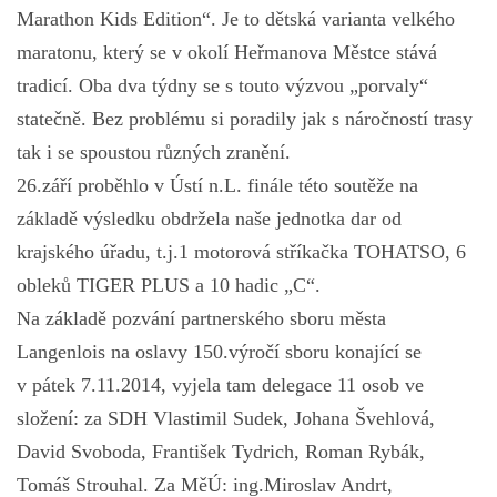
Marathon Kids Edition“. Je to dětská varianta velkého
maratonu, který se v okolí Heřmanova Městce stává
tradicí. Oba dva týdny se s touto výzvou „porvaly“
statečně. Bez problému si poradily jak s náročností trasy
tak i se spoustou různých zranění.
26.září proběhlo v Ústí n.L. finále této soutěže na
základě výsledku obdržela naše jednotka dar od
krajského úřadu, t.j.1 motorová stříkačka TOHATSO, 6
obleků TIGER PLUS a 10 hadic „C“.
Na základě pozvání partnerského sboru města
Langenlois na oslavy 150.výročí sboru konající se
v pátek 7.11.2014, vyjela tam delegace 11 osob ve
složení: za SDH Vlastimil Sudek, Johana Švehlová,
David Svoboda, František Tydrich, Roman Rybák,
Tomáš Strouhal. Za MěÚ: ing.Miroslav Andrt,