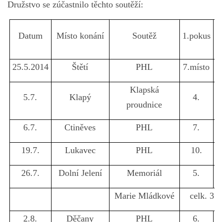
Družstvo se zúčastnilo těchto soutěží:
Datum
Místo konání
Soutěž
1.pokus
2
25.5.2014
Štětí
PHL
7.místo
7
Klapská
5.7.
Klapý
4.
proudnice
6.7.
Ctiněves
PHL
7.
19.7.
Lukavec
PHL
10.
26.7.
Dolní Jelení
Memoriál
5.
Marie Mládkové
celk. 3.
2.8.
Děčany
PHL
6.