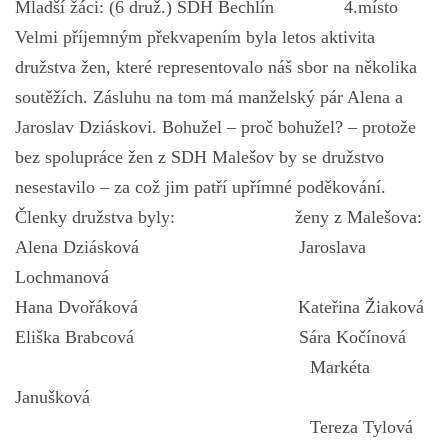
Mladší žáci: (6 druž.) SDH Bechlín 4.místo
Velmi příjemným překvapením byla letos aktivita
družstva žen, které representovalo náš sbor na několika
soutěžích. Zásluhu na tom má manželský pár Alena a
Jaroslav Dziáskovi. Bohužel – proč bohužel? – protože
bez spolupráce žen z SDH Malešov by se družstvo
nesestavilo – za což jim patří upřímné poděkování.
Členky družstva byly: ženy z Malešova:
Alena Dziásková Jaroslava
Lochmanová
Hana Dvořáková Kateřina Žiaková
Eliška Brabcová Sára Kočínová
Markéta
Janušková
Tereza Tylová