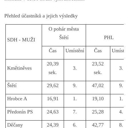
Přehled účastníků a jejich výsledky
O pohár města
Štětí
PHL
SDH - MUŽI
Čas
Umístění
Čas
Umístě
20,39
23,52
Kmětiněves
3.
3.
sek.
sek.
Štětí
29,62
9.
47,02
9.
Hrobce A
16,91
1.
19,10
1.
Předonín PS
24,63
7.
25,28
4.
Děčany
24,39
6.
42,77
8.