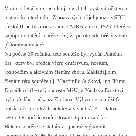
V rámci letošního ročníku jsme chtěli vystavit některou
historickou techniku. Z pozvaných přijel pouze z SDH
Český Brod historické auto TATRA z roku 1920, které se
zapojilo do dění soutěže tím, že po obvodu hřiště vozilo
přítomnou mládež.
Na počest 30.ročníku této soutěže byl vydán Pamětní
list, který byl předán všem družstvům, hostům,
rozhodčím a aktivním členům sboru. Zakládajícím
členům této soutěže t.j. Vlastimilu Sudkovi, ing.Jiřímu
Dostálkovi (bývalý starosta MěÚ) a Václavu Ernstovi,
byla předána soška sv.Floriána. Výherci v soutěži O
pohár města obdrželi poháry a v soutěži PHL lahve
sektu. Ostatní účastníci dostali diplom za účast.
Během soutěže se stal úraz t.j naražený kotník
soutěžícího z SDH Předonín, který byl na místě ošetřen.