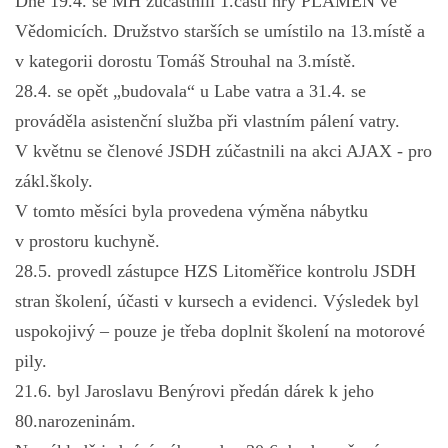
Dne 19.4. se MH zúčastnili 1.části hry PLAMEN ve
Vědomicích. Družstvo starších se umístilo na 13.místě a
v kategorii dorostu Tomáš Strouhal na 3.místě.
28.4. se opět „budovala“ u Labe vatra a 31.4. se
prováděla asistenční služba při vlastním pálení vatry.
V květnu se členové JSDH zúčastnili na akci AJAX - pro
zákl.školy.
V tomto měsíci byla provedena výměna nábytku
v prostoru kuchyně.
28.5. provedl zástupce HZS Litoměřice kontrolu JSDH
stran školení, účasti v kursech a evidenci. Výsledek byl
uspokojivý – pouze je třeba doplnit školení na motorové
pily.
21.6. byl Jaroslavu Benýrovi předán dárek k jeho
80.narozeninám.