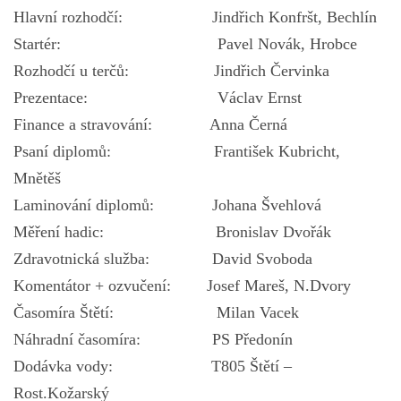
Hlavní rozhodčí: Jindřich Konfršt, Bechlín
Startér: Pavel Novák, Hrobce
Rozhodčí u terčů: Jindřich Červinka
Prezentace: Václav Ernst
Finance a stravování: Anna Černá
Psaní diplomů: František Kubricht,
Mnětěš
Laminování diplomů: Johana Švehlová
Měření hadic: Bronislav Dvořák
Zdravotnická služba: David Svoboda
Komentátor + ozvučení: Josef Mareš, N.Dvory
Časomíra Štětí: Milan Vacek
Náhradní časomíra: PS Předonín
Dodávka vody: T805 Štětí –
Rost.Kožarský