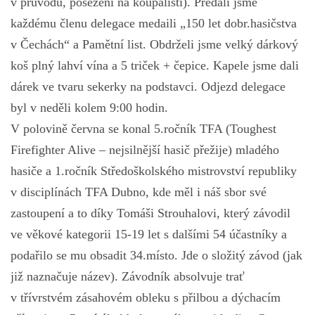
v průvodu, posezení na koupališti). Předali jsme
každému členu delegace medaili „150 let dobr.hasičstva
v Čechách“ a Pamětní list. Obdrželi jsme velký dárkový
koš plný lahví vína a 5 triček + čepice. Kapele jsme dali
dárek ve tvaru sekerky na podstavci. Odjezd delegace
byl v neděli kolem 9:00 hodin.
V polovině června se konal 5.ročník TFA (Toughest
Firefighter Alive – nejsilnější hasič přežije) mladého
hasiče a 1.ročník Středoškolského mistrovství republiky
v disciplínách TFA Dubno, kde měl i náš sbor své
zastoupení a to díky Tomáši Strouhalovi, který závodil
ve věkové kategorii 15-19 let s dalšími 54 účastníky a
podařilo se mu obsadit 34.místo. Jde o složitý závod (jak
již naznačuje název). Závodník absolvuje trať
v třívrstvém zásahovém obleku s přilbou a dýchacím