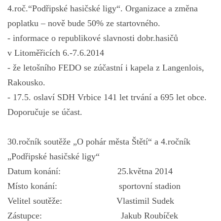
www.facebook.com/sdhsteti
4.roč.“Podřipské hasičské ligy“. Organizace a změna
poplatku – nově bude 50% ze startovného.
Tel. : 416 812 149
hot line: 728 372 242
- informace o republikové slavnosti dobr.hasičů
v Litoměřicích 6.-7.6.2014
Hasiči 150
Záchranná služba 155
- že letošního FEDO se zúčastní i kapela z Langenlois,
Policie 158
Rakousko.
Městská policie 156
(poté stisknout 3 pro MP Štětí)
- 17.5. oslaví SDH Vrbice 141 let trvání a 695 let obce.
Tísňová linka 112
Doporučuje se účast.
Čeština
English
30.ročník soutěže „O pohár města Štětí“ a 4.ročník
„Podřipské hasičské ligy“
© 2021 Hasiči Štětí
Datum konání: 25.května 2014
Místo konání: sportovní stadion
Velitel soutěže: Vlastimil Sudek
Zástupce: Jakub Roubíček