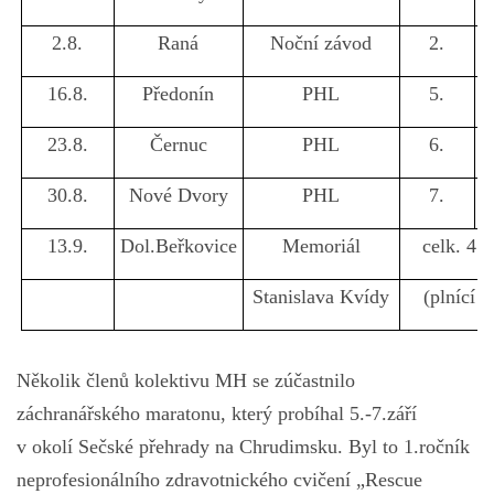
2.8.
Raná
Noční závod
2.
16.8.
Předonín
PHL
5.
23.8.
Černuc
PHL
6.
30.8.
Nové Dvory
PHL
7.
13.9.
Dol.Beřkovice
Memoriál
celk. 4.
Stanislava Kvídy
(plnící t
Několik členů kolektivu MH se zúčastnilo
záchranářského maratonu, který probíhal 5.-7.září
v okolí Sečské přehrady na Chrudimsku. Byl to 1.ročník
neprofesionálního zdravotnického cvičení „Rescue