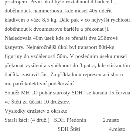
přístrojem. První úkol bylo roztáhnout 4 hadice C,
doběhnout k hammerboxu, kde musel 40x udeřit
kladivem o váze 8,5 kg. Dále pak v co nejvyšší rychlosti
doběhnout k dvoumetrové bariéře a překonat ji.
Následovala 40m úsek kde se přenáší dva 25litrové
kanystry. Nejnáročnější úkol byl transport 80ti-kg
figuríny do vzdálenosti 50m. V posledním úseku musel
překonat vysílení a vyběhnout do 3.patra, kde stisknutím
tlačítka zastavil čas. Za příkladnou representaci sboru
mu patří kolektivní poděkování.
Soutěž MH „O pohár starosty SDH“ se konala 15.června
ve Štětí za účasti 10 družstev.
Výsledky družstev z okrsku:
Starší žáci: (4 druž.) SDH Předonín 2.místo
SDH Štětí 4.místo