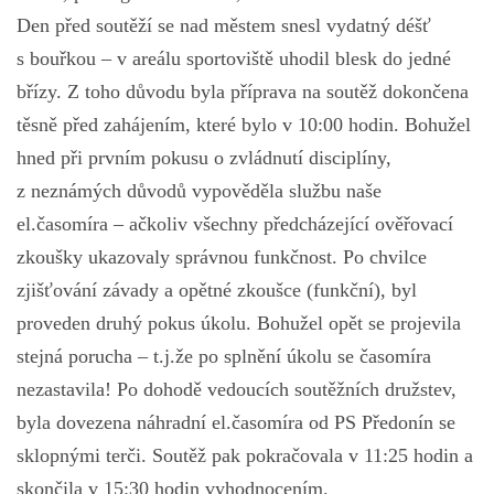
Den před soutěží se nad městem snesl vydatný déšť
s bouřkou – v areálu sportoviště uhodil blesk do jedné
břízy. Z toho důvodu byla příprava na soutěž dokončena
těsně před zahájením, které bylo v 10:00 hodin. Bohužel
hned při prvním pokusu o zvládnutí disciplíny,
z neznámých důvodů vypověděla službu naše
el.časomíra – ačkoliv všechny předcházející ověřovací
zkoušky ukazovaly správnou funkčnost. Po chvilce
zjišťování závady a opětné zkoušce (funkční), byl
proveden druhý pokus úkolu. Bohužel opět se projevila
stejná porucha – t.j.že po splnění úkolu se časomíra
nezastavila! Po dohodě vedoucích soutěžních družstev,
byla dovezena náhradní el.časomíra od PS Předonín se
sklopnými terči. Soutěž pak pokračovala v 11:25 hodin a
skončila v 15:30 hodin vyhodnocením.