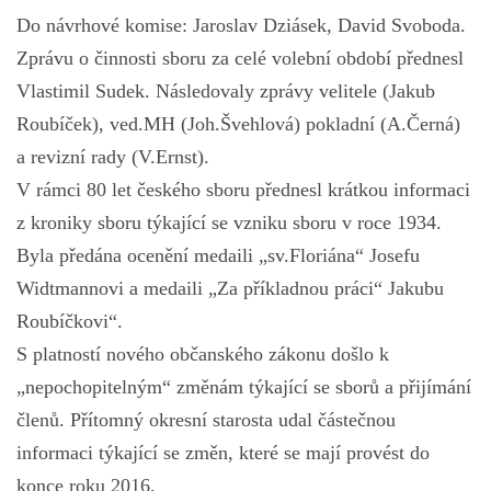
Do návrhové komise: Jaroslav Dziásek, David Svoboda.
Zprávu o činnosti sboru za celé volební období přednesl
Vlastimil Sudek. Následovaly zprávy velitele (Jakub
Roubíček), ved.MH (Joh.Švehlová) pokladní (A.Černá)
a revizní rady (V.Ernst).
V rámci 80 let českého sboru přednesl krátkou informaci
z kroniky sboru týkající se vzniku sboru v roce 1934.
Byla předána ocenění medaili „sv.Floriána“ Josefu
Widtmannovi a medaili „Za příkladnou práci“ Jakubu
Roubíčkovi“.
S platností nového občanského zákonu došlo k
„nepochopitelným“ změnám týkající se sborů a přijímání
členů. Přítomný okresní starosta udal částečnou
informaci týkající se změn, které se mají provést do
konce roku 2016.