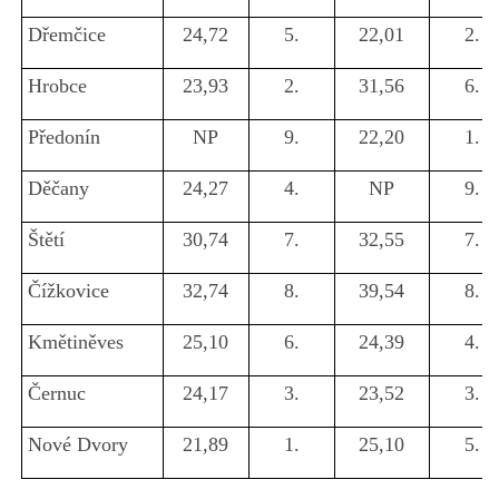
Dřemčice
24,72
5.
22,01
2.
Hrobce
23,93
2.
31,56
6.
Předonín
NP
9.
22,20
1.
Děčany
24,27
4.
NP
9.
Štětí
30,74
7.
32,55
7.
Čížkovice
32,74
8.
39,54
8.
Kmětiněves
25,10
6.
24,39
4.
Černuc
24,17
3.
23,52
3.
Nové Dvory
21,89
1.
25,10
5.