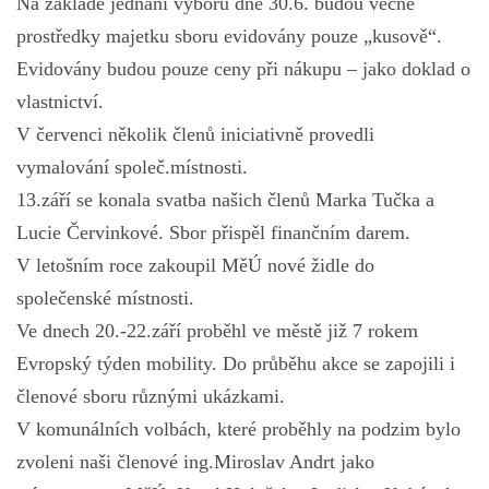
Na základě jednání výboru dne 30.6. budou věcné
prostředky majetku sboru evidovány pouze „kusově“.
Evidovány budou pouze ceny při nákupu – jako doklad o
vlastnictví.
V červenci několik členů iniciativně provedli
vymalování společ.místnosti.
13.září se konala svatba našich členů Marka Tučka a
Lucie Červinkové. Sbor přispěl finančním darem.
V letošním roce zakoupil MěÚ nové židle do
společenské místnosti.
Ve dnech 20.-22.září proběhl ve městě již 7 rokem
Evropský týden mobility. Do průběhu akce se zapojili i
členové sboru různými ukázkami.
V komunálních volbách, které proběhly na podzim bylo
zvoleni naši členové ing.Miroslav Andrt jako