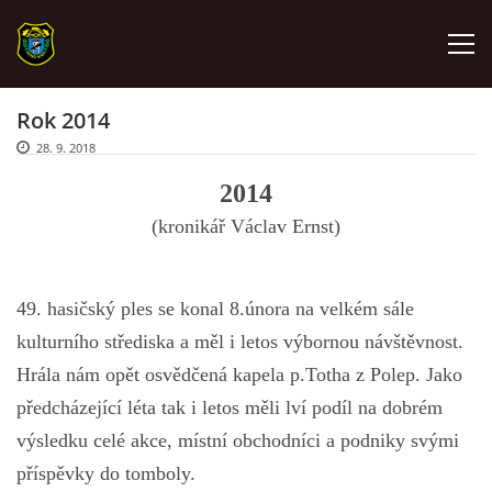
Rok 2014
ÚVOD
28. 9. 2018
2014
VÝJEZDOVÁ JEDNOTKA / JSDHO
(kronikář Václav Ernst)
ÚTVAR TÝLOVÉHO ZABEZPEČENÍ
49. hasičský ples se konal 8.února na velkém sále
PROMO TÝM
kulturního střediska a měl i letos výbornou návštěvnost.
Hrála nám opět osvědčená kapela p.Totha z Polep. Jako
HASIČI ŠTĚTÍ SRDCEM
předcházející léta tak i letos měli lví podíl na dobrém
výsledku celé akce, místní obchodníci a podniky svými
MLADÍ HASIČI - KROUŽEK
příspěvky do tomboly.