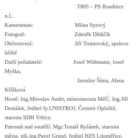
T805 – PS Roudnice
n.L.
Kameraman: Milan Syrový
Fotograf: Zdeněk Dědičík
Občerstvení: Jiří Trutnovský, správce
hřiště
Další pořadatelé: Josef Widtmann, Josef
Myška,
Jaroslav Šíma, Alena
Křížková
Hosté: Ing.Miroslav Andrt, místostarosta MěÚ, Ing.Jiří
Dostálek, ředitel fy.UNISTROJ, Čestmír Opluštil,
starosta SDH Vrbice.
Patronát nad soutěží: Mgr.Tomáš Ryšánek, starosta
města, plk.ing.Pavel Grund, ředitel HZS Litoměřice.