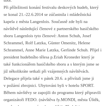
sbor.
Při příležitosti konání festivalu deskových hudeb, který
se konal 21.-22.6.2014 se zúčastnila i mládežnická
kapela z města Langenlois. Současně zde byli na
návštěvě následující členové z partnerského hasičského
sboru Langenlois tyto členové: Anton Schuh, Josef
Schrammel, Rolf Latzka, Günter Omenitz, Helene
Schrammel, Anne Marie Latzka, Gerlinde Schuh. Přijel i
president hudebního tělesa p.Eriah Kroneder který je
také funkcionářem hasičského sboru a s kterým jsme se
již několikráte setkali při vzájemných návštěvách.
Delegace přijela také v pátek 20.6. a přivítali jsme ji
v požární zbrojnici. Ubytováni byli v hotelu SPORT.
Během návštěvy se zapojili do programu který připravili
organizátoři FEDO. (návštěva fy.MONDI, města Úštěk,