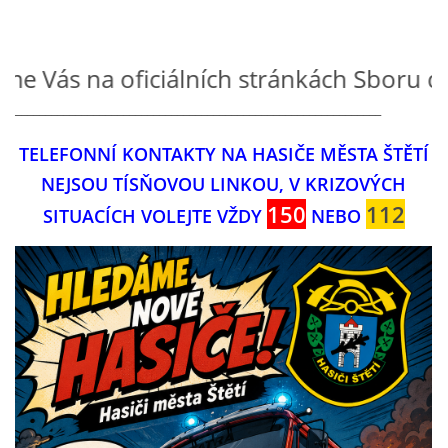
KONTAKT
na oficiálních stránkách Sboru dobrovoln
OHLÁŠENÍ PÁLENÍ
_____________________________________________________________
TELEFONNÍ KONTAKTY NA HASIČE MĚSTA ŠTĚTÍ
NAŠE AKCE
NEJSOU TÍSŇOVOU LINKOU, V KRIZOVÝCH
150
112
SITUACÍCH VOLEJTE VŽDY
NEBO
HISTORIE SBORU
FOTKY RAJČE
VIDEO
SPORT - DĚTI