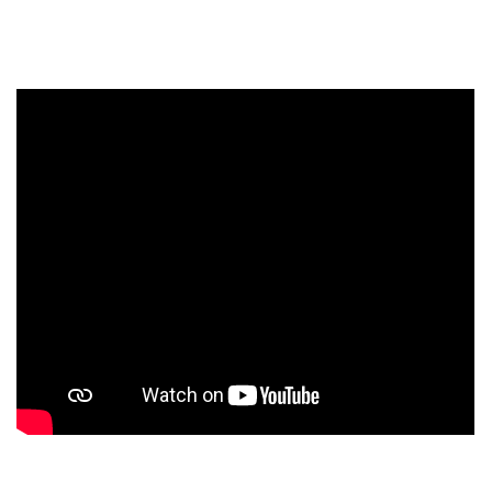
www.facebook.com/sdhsteti
Tel. : 416 812 149
hot line: 728 372 242
Hasiči 150
Záchranná služba 155
Policie 158
Městská policie 156
(poté stisknout 3 pro MP Štětí)
Tísňová linka 112
Čeština
English
© 2021 Hasiči Štětí