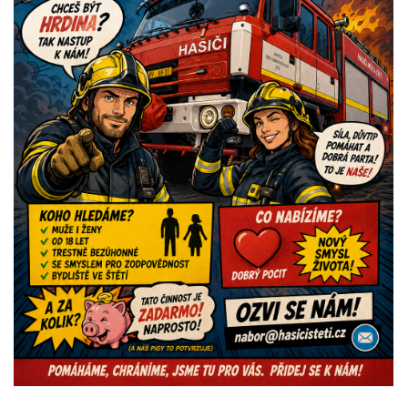
SPORT - ŽENY
SPORT - MUŽI
NAPSALI O NÁS
ODKAZY
PRO ČLENY
ZDRAVOTNICKÝ TÝM
Hasiči Štětí
9.května 500
411 08 Štětí
www.hasicisteti.cz