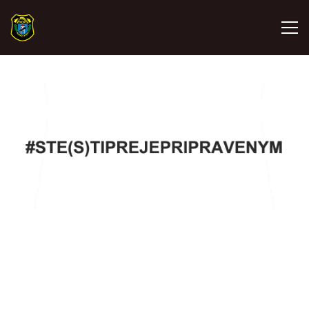
ÚVOD
VÝJEZDOVÁ JEDNOTKA / JSDHO
ÚTVAR TÝLOVÉHO ZABEZPEČENÍ
PROMO TÝM
HASIČI ŠTĚTÍ SRDCEM
MLADÍ HASIČI - KROUŽEK